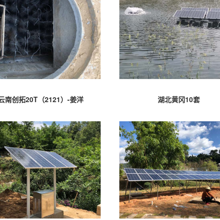
云南创拓20T（2121）-姜洋
湖北黄冈10套