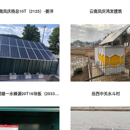
南凤庆杨总10T（2125）-姜洋
云南凤庆鸿发建筑
云南楚雄一水蜂源20T16块板（20331）-姜洋
岳西中关水斗村