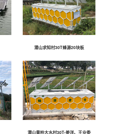
潜山求知村30T蜂源20块板
潜山黄柏大水村30T-姜洋、王业委