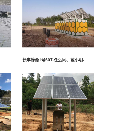
长丰蜂源1号60T-任远同、戴小明、姜洋、袁基、黄陈