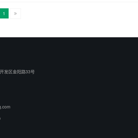
1
开发区金阳路33号
q.com
0