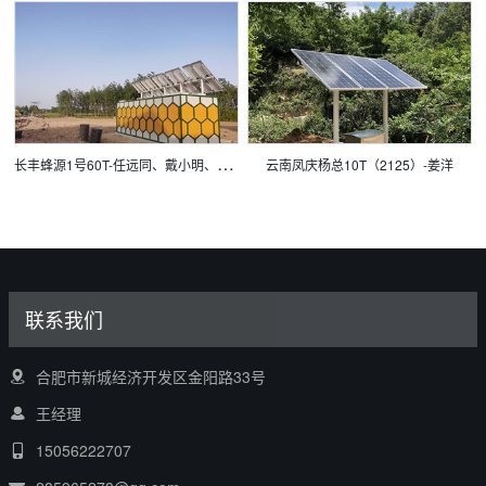
长
丰蜂源1号60T-任远同、戴小明、姜洋、袁基、黄陈
云南凤庆杨总10T（2125）-姜洋
联系我们
合肥市新城经济开发区金阳路33号
王经理
15056222707