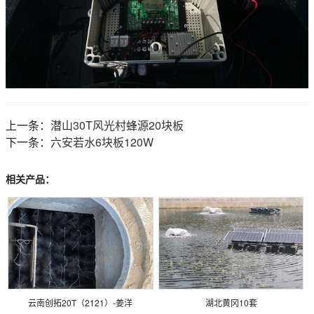
上一条：
潜山30T风光村蜂源20块板
下一条：
六安若水6块板120W
相关产品：
云南创拓20T（2121）-姜洋
湖北黄冈10套