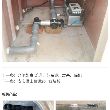
上一条：
合肥如意-姜洋、苏东波、袁基、陈旭
下一条：
安庆潜山蜂源20T12块板
相关产品：